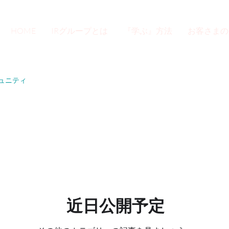
HOME
IRグループとは
『学ぶ』方法
お客さまの
ュニティ
近日公開予定